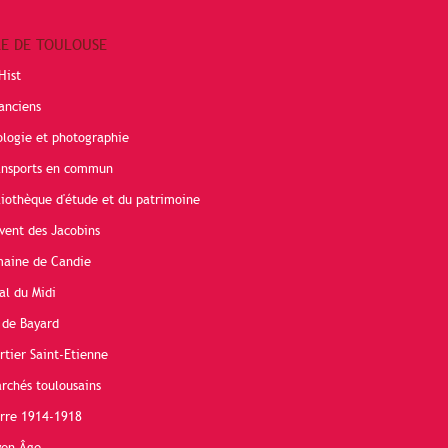
RE DE TOULOUSE
Hist
anciens
ologie et photographie
ransports en commun
liothèque d'étude et du patrimoine
vent des Jacobins
maine de Candie
al du Midi
 de Bayard
rtier Saint-Etienne
rchés toulousains
erre 1914-1918