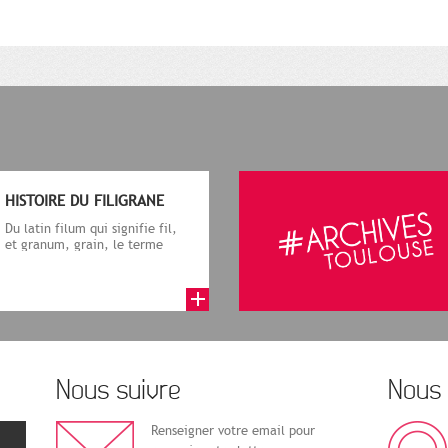
HISTOIRE DU FILIGRANE
Du latin filum qui signifie fil,
et granum, grain, le terme
désigne, dans le cadre de la f...
Nous suivre
Nous 
Renseigner votre email pour