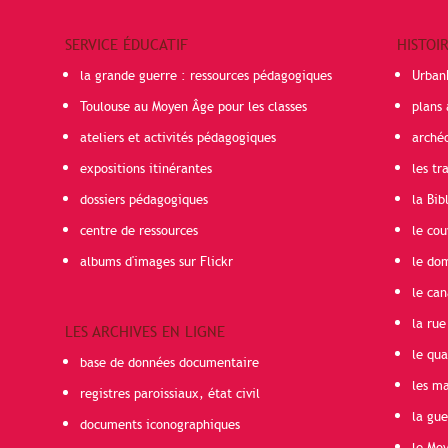
SERVICE ÉDUCATIF
HISTOI
la grande guerre : ressources pédagogiques
Urban
Toulouse au Moyen Âge pour les classes
plans 
ateliers et activités pédagogiques
arché
expositions itinérantes
les t
dossiers pédagogiques
la Bib
centre de ressources
le cou
albums d'images sur Flickr
le do
le can
la rue
LES ARCHIVES EN LIGNE
le qua
base de données documentaire
les ma
registres paroissiaux, état civil
la gu
documents iconographiques