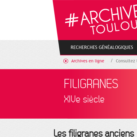
Cookies management panel
RECHERCHES GÉNÉALOGIQUES
Archives en ligne
Consultez 
FILIGRANES
XIVe siècle
Les filigranes anciens