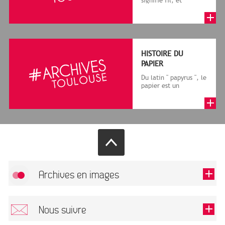
signifie fil, et
granum, grain, le
terme désigne, dans
le cadre de la f...
HISTOIRE DU
PAPIER
Du latin " papyrus ", le
papier est un
matériau fabriqué
avec des fibres
végétales réduite...
Archives en images
Allow
FlickR (badge) is disabled.
Nous suivre
TOUTES LES IMAGES