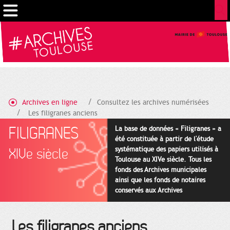
Cookies management panel
Archives en ligne
Consultez les archives numérisées
Les filigranes anciens
FILIGRANES
La base de données « Filigranes » a
été constituée à partir de l'étude
systématique des papiers utilisés à
XIVe siècle
Toulouse au XIVe siècle. Tous les
fonds des Archives municipales
ainsi que les fonds de notaires
conservés aux Archives
départementales pour cette
période ont été utilisés en priorité.
Les filigranes anciens