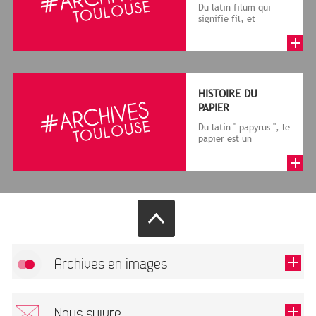
Du latin filum qui
signifie fil, et
granum, grain, le
terme désigne, dans
le cadre de la f...
HISTOIRE DU
PAPIER
Du latin " papyrus ", le
papier est un
matériau fabriqué
avec des fibres
végétales réduite...
Archives en images
Allow
FlickR (badge) is disabled.
Nous suivre