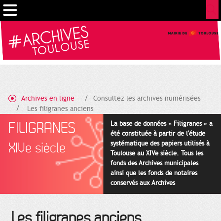
Cookies management panel
Archives en ligne
Consultez les archives numérisées
Les filigranes anciens
FILIGRANES
La base de données « Filigranes » a
été constituée à partir de l'étude
systématique des papiers utilisés à
XIVe siècle
Toulouse au XIVe siècle. Tous les
fonds des Archives municipales
ainsi que les fonds de notaires
conservés aux Archives
départementales pour cette
période ont été utilisés en priorité.
Les filigranes anciens