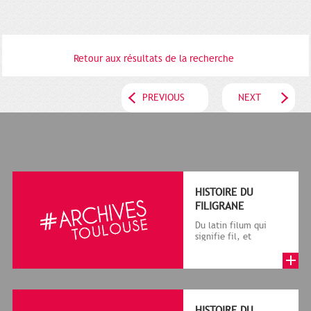
Retour aux résultats de la recherche
PREVIOUS
NEXT
HISTOIRE DU
FILIGRANE
Du latin filum qui
signifie fil, et
granum, grain, le
terme désigne, dans
le cadre de la f...
HISTOIRE DU