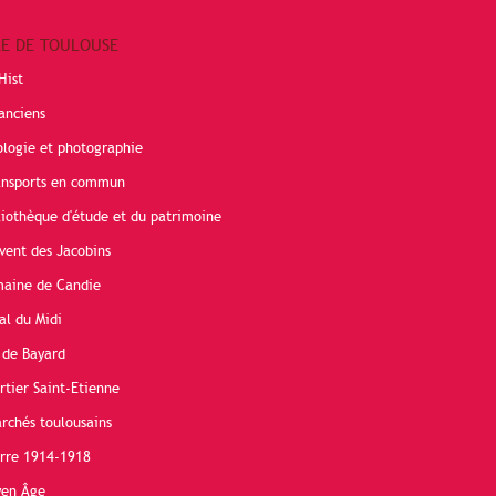
RE DE TOULOUSE
Hist
anciens
ologie et photographie
ransports en commun
liothèque d'étude et du patrimoine
vent des Jacobins
maine de Candie
al du Midi
 de Bayard
rtier Saint-Etienne
rchés toulousains
erre 1914-1918
yen Âge