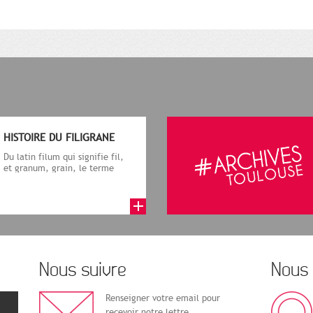
HISTOIRE DU FILIGRANE
Du latin filum qui signifie fil,
et granum, grain, le terme
désigne, dans le cadre de la f...
Nous suivre
Nous 
Renseigner votre email pour
recevoir notre lettre