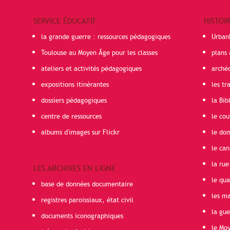
SERVICE ÉDUCATIF
HISTOI
la grande guerre : ressources pédagogiques
Urban
Toulouse au Moyen Âge pour les classes
plans 
ateliers et activités pédagogiques
arché
expositions itinérantes
les t
dossiers pédagogiques
la Bib
centre de ressources
le cou
albums d'images sur Flickr
le do
le can
la rue
LES ARCHIVES EN LIGNE
le qua
base de données documentaire
les ma
registres paroissiaux, état civil
la gu
documents iconographiques
le Mo