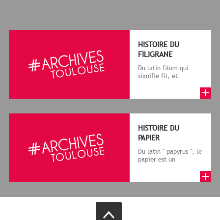
HISTOIRE DU
FILIGRANE
Du latin filum qui
signifie fil, et
granum, grain, le
terme désigne, dans
le cadre de la f...
HISTOIRE DU
PAPIER
Du latin " papyrus ", le
papier est un
matériau fabriqué
avec des fibres
végétales réduite...