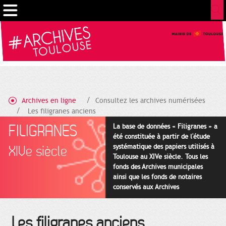
Cookies management panel
Archives en ligne
Consultez les archives numérisées
Les filigranes anciens
FILIGRANES
La base de données « Filigranes » a
été constituée à partir de l'étude
systématique des papiers utilisés à
XIVe siècle
Toulouse au XIVe siècle. Tous les
fonds des Archives municipales
ainsi que les fonds de notaires
conservés aux Archives
départementales pour cette
période ont été utilisés en priorité.
Les filigranes anciens