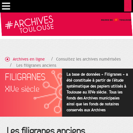
Cookies management panel
Archives en ligne
Consultez les archives numérisées
Les filigranes anciens
FILIGRANES
La base de données « Filigranes » a
été constituée à partir de l'étude
systématique des papiers utilisés à
XIVe siècle
Toulouse au XIVe siècle. Tous les
fonds des Archives municipales
ainsi que les fonds de notaires
conservés aux Archives
départementales pour cette
période ont été utilisés en priorité.
Les filigranes anciens