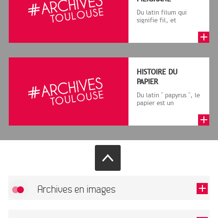
Du latin filum qui
signifie fil, et
granum, grain, le
terme désigne, dans
le cadre de la f...
HISTOIRE DU
PAPIER
Du latin " papyrus ", le
papier est un
matériau fabriqué
avec des fibres
végétales réduite...
Archives en images
Allow
FlickR (badge) is disabled.