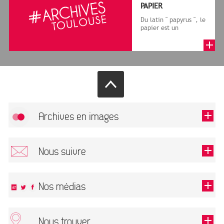
PAPIER
Du latin " papyrus ", le
papier est un
matériau fabriqué
avec des fibres
végétales réduite...
Archives en images
Allow
FlickR (badge) is disabled.
Nous suivre
TOUTES LES IMAGES
Renseigner votre email pour recevoir notre lettre d'information.
Nos médias
Nous trouver
This field is required.