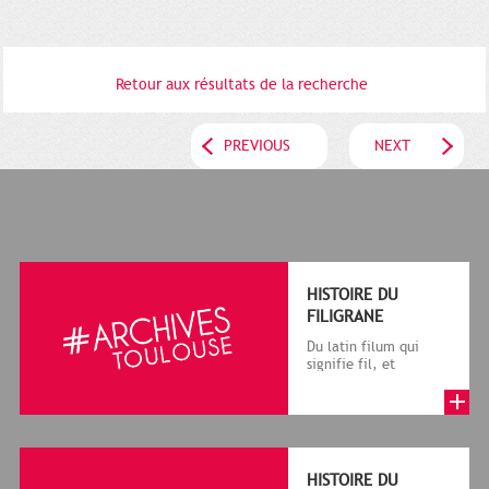
Retour aux résultats de la recherche
PREVIOUS
NEXT
HISTOIRE DU
FILIGRANE
Du latin filum qui
signifie fil, et
granum, grain, le
terme désigne, dans
le cadre de la f...
HISTOIRE DU