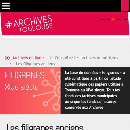
Cookies management panel
Archives en ligne
Consultez les archives numérisées
Les filigranes anciens
FILIGRANES
La base de données « Filigranes » a
été constituée à partir de l'étude
systématique des papiers utilisés à
XIVe siècle
Toulouse au XIVe siècle. Tous les
fonds des Archives municipales
ainsi que les fonds de notaires
conservés aux Archives
départementales pour cette
période ont été utilisés en priorité.
Les filigranes anciens