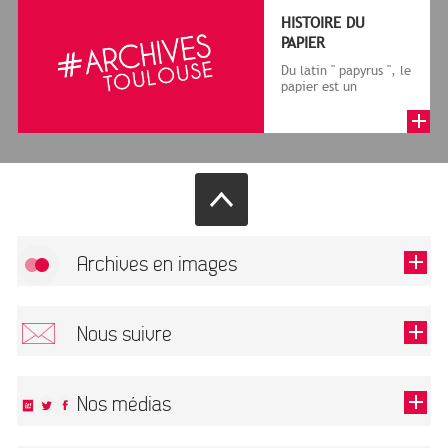
HISTOIRE DU
PAPIER
Du latin " papyrus ", le
papier est un
matériau fabriqué
avec des fibres
végétales réduite...
Archives en images
Allow
FlickR (badge) is disabled.
Nous suivre
TOUTES LES IMAGES
Renseigner votre email pour recevoir notre lettre d'information.
Nos médias