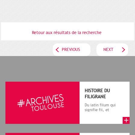
Retour aux résultats de la recherche
PREVIOUS
NEXT
HISTOIRE DU
FILIGRANE
Du latin filum qui
signifie fil, et
granum, grain, le
terme désigne, dans
le cadre de la f...