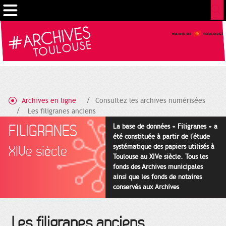
Cookies management panel
Archives en ligne
Consultez les archives numérisées
Les filigranes anciens
FILIGRANES
La base de données « Filigranes » a
été constituée à partir de l'étude
systématique des papiers utilisés à
XIVe siècle
Toulouse au XIVe siècle. Tous les
fonds des Archives municipales
ainsi que les fonds de notaires
conservés aux Archives
départementales pour cette
période ont été utilisés en priorité.
Les filigranes anciens