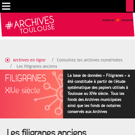
Cookies management panel
Archives en ligne
Consultez les archives numérisées
Les filigranes anciens
FILIGRANES
La base de données « Filigranes » a
été constituée à partir de l'étude
systématique des papiers utilisés à
XIVe siècle
Toulouse au XIVe siècle. Tous les
fonds des Archives municipales
ainsi que les fonds de notaires
conservés aux Archives
départementales pour cette
période ont été utilisés en priorité.
Les filigranes anciens