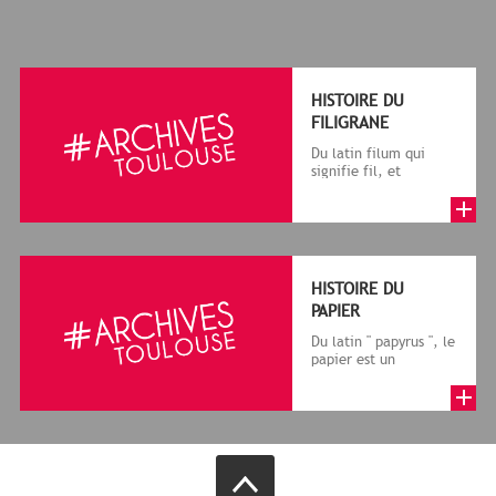
HISTOIRE DU
FILIGRANE
Du latin filum qui
signifie fil, et
granum, grain, le
terme désigne, dans
le cadre de la f...
HISTOIRE DU
PAPIER
Du latin " papyrus ", le
papier est un
matériau fabriqué
avec des fibres
végétales réduite...