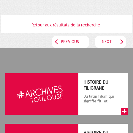
Retour aux résultats de la recherche
PREVIOUS
NEXT
HISTOIRE DU
FILIGRANE
Du latin filum qui
signifie fil, et
granum, grain, le
terme désigne, dans
le cadre de la f...
HISTOIRE DU