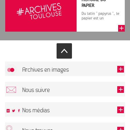
PAPIER
Du latin " papyrus ", le
papier est un
matériau fabriqué
avec des fibres
végétales réduite...
Archives en images
Allow
FlickR (badge) is disabled.
Nous suivre
TOUTES LES IMAGES
Renseigner votre email pour recevoir notre lettre d'information.
Nos médias