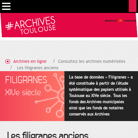
Cookies management panel
Archives en ligne
Consultez les archives numérisées
Les filigranes anciens
FILIGRANES
La base de données « Filigranes » a
été constituée à partir de l'étude
systématique des papiers utilisés à
XIVe siècle
Toulouse au XIVe siècle. Tous les
fonds des Archives municipales
ainsi que les fonds de notaires
conservés aux Archives
départementales pour cette
période ont été utilisés en priorité.
Les filigranes anciens