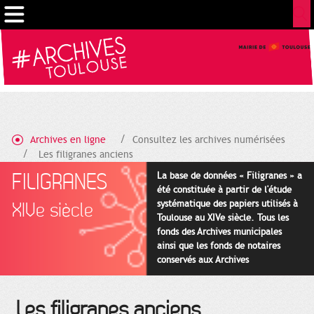
Cookies management panel
Archives en ligne
Consultez les archives numérisées
Les filigranes anciens
FILIGRANES
La base de données « Filigranes » a
été constituée à partir de l'étude
systématique des papiers utilisés à
XIVe siècle
Toulouse au XIVe siècle. Tous les
fonds des Archives municipales
ainsi que les fonds de notaires
conservés aux Archives
départementales pour cette
période ont été utilisés en priorité.
Les filigranes anciens