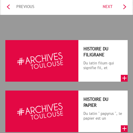
PREVIOUS
NEXT
HISTOIRE DU
FILIGRANE
Du latin filum qui
signifie fil, et
granum, grain, le
terme désigne, dans
le cadre de la f...
HISTOIRE DU
PAPIER
Du latin " papyrus ", le
papier est un
matériau fabriqué
avec des fibres
végétales réduite...