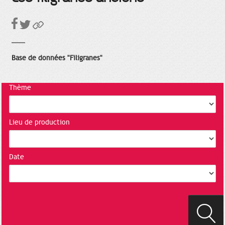
Base de données "Filigranes"
Thème
Lieu de production
Date