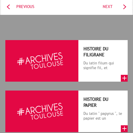
PREVIOUS
NEXT
HISTOIRE DU
FILIGRANE
Du latin filum qui
signifie fil, et
granum, grain, le
terme désigne, dans
le cadre de la f...
HISTOIRE DU
PAPIER
Du latin " papyrus ", le
papier est un
matériau fabriqué
avec des fibres
végétales réduite...