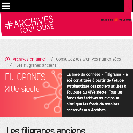
Cookies management panel
Archives en ligne
Consultez les archives numérisées
Les filigranes anciens
FILIGRANES
La base de données « Filigranes » a
été constituée à partir de l'étude
systématique des papiers utilisés à
XIVe siècle
Toulouse au XIVe siècle. Tous les
fonds des Archives municipales
ainsi que les fonds de notaires
conservés aux Archives
départementales pour cette
période ont été utilisés en priorité.
Les filigranes anciens