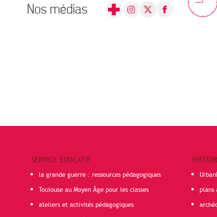
Nos médias
SERVICE ÉDUCATIF
HISTOI
la grande guerre : ressources pédagogiques
Urban
Toulouse au Moyen Âge pour les classes
plans 
ateliers et activités pédagogiques
arché