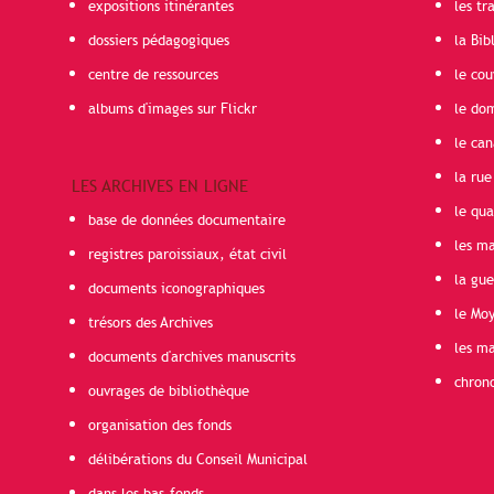
expositions itinérantes
les t
dossiers pédagogiques
la Bib
centre de ressources
le cou
albums d'images sur Flickr
le do
le can
la rue
LES ARCHIVES EN LIGNE
le qua
base de données documentaire
les ma
registres paroissiaux, état civil
la gu
documents iconographiques
le Mo
trésors des Archives
les ma
documents d'archives manuscrits
chron
ouvrages de bibliothèque
organisation des fonds
délibérations du Conseil Municipal