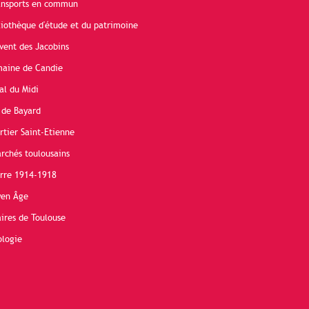
ransports en commun
liothèque d'étude et du patrimoine
vent des Jacobins
maine de Candie
al du Midi
 de Bayard
rtier Saint-Etienne
rchés toulousains
erre 1914-1918
yen Âge
ires de Toulouse
ologie