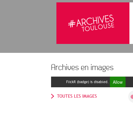
Archives en images
Allow
FlickR (badge) is disabled.
TOUTES LES IMAGES