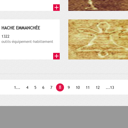
HACHE EMMANCHÉE
1322
outils-équipement-habillement
8
1...
4
5
6
7
9
10
11
12
...13