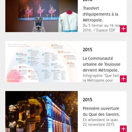
Transfert
d'équipements à la
Métropole.
Du 5 février au 16 mai
2016, l’Espace EDF
Bazacle, le Théâtre et
l’Orchestre national...
2015
La Communauté
urbaine de Toulouse
devient Métropole.
Infographie "Que fait
la Métropole pour
nous ? De la proximité
jusqu'à...
2015
Première ouverture
du Quai des Savoirs.
En attendant le quai.
22 novembre 2015.
Les samedi et