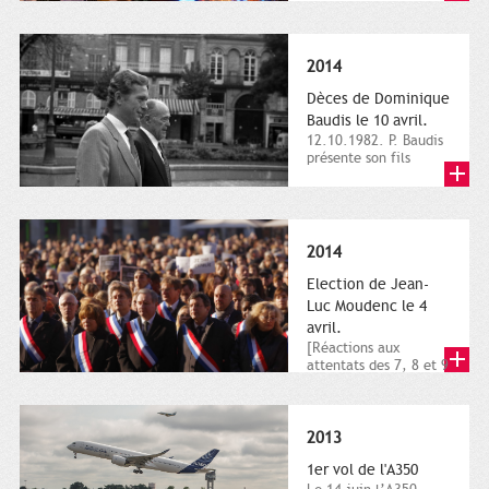
dimanche 21 et 22
novembre,...
2014
Dèces de Dominique
Baudis le 10 avril.
12.10.1982. P. Baudis
présente son fils
Dominique comme
successeur. Place de
Toulouse,...
2014
Election de Jean-
Luc Moudenc le 4
avril.
[Réactions aux
attentats des 7, 8 et 9
janvier 2015]. Place
du Capitole. 8
janvier...
2013
1er vol de l'A350