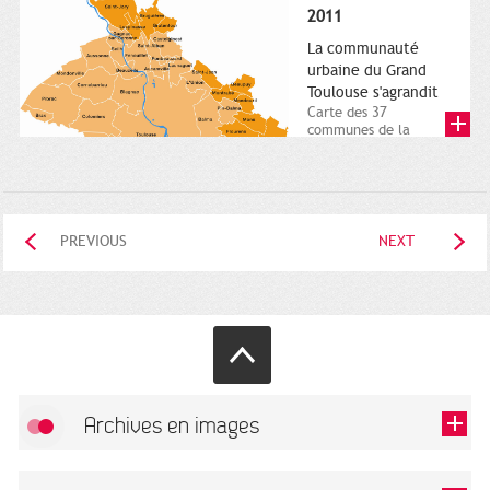
posée. Square
2011
Charles-de-Gaulle.
25...
La communauté
urbaine du Grand
Toulouse s'agrandit
Carte des 37
communes de la
communauté urbaine.
2011. Infographistes
de la Direction de...
PREVIOUS
NEXT
Archives en images
Allow
FlickR (badge) is disabled.