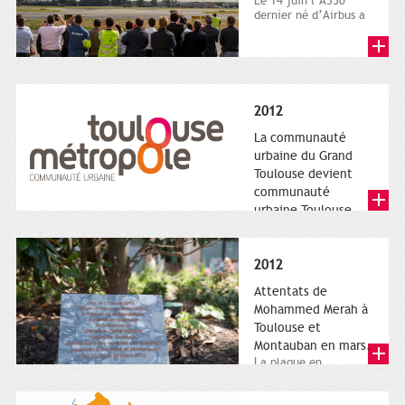
Le 14 juin l’A350
dernier né d’Airbus a
quitté le sol. Patrice
Nin, Photographie...
2012
La communauté
urbaine du Grand
Toulouse devient
communauté
urbaine Toulouse
Le nouveau logotype
de Toulouse
Métropole,
2012
représentant l'anneau
de Moëbius.
Attentats de
Mohammed Merah à
Toulouse et
Montauban en mars.
La plaque en
hommage aux
victimes de Merah est