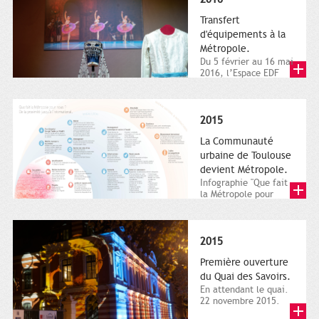
Transfert
d'équipements à la
Métropole.
Du 5 février au 16 mai
2016, l’Espace EDF
Bazacle, le Théâtre et
l’Orchestre national...
2015
La Communauté
urbaine de Toulouse
devient Métropole.
Infographie "Que fait
la Métropole pour
nous ? De la proximité
jusqu'à...
2015
Première ouverture
du Quai des Savoirs.
En attendant le quai.
22 novembre 2015.
Les samedi et