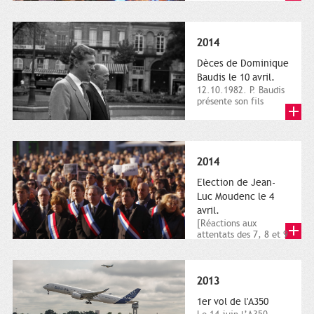
dimanche 21 et 22
novembre,...
2014
Dèces de Dominique
Baudis le 10 avril.
12.10.1982. P. Baudis
présente son fils
Dominique comme
successeur. Place de
Toulouse,...
2014
Election de Jean-
Luc Moudenc le 4
avril.
[Réactions aux
attentats des 7, 8 et 9
janvier 2015]. Place
du Capitole. 8
janvier...
2013
1er vol de l'A350