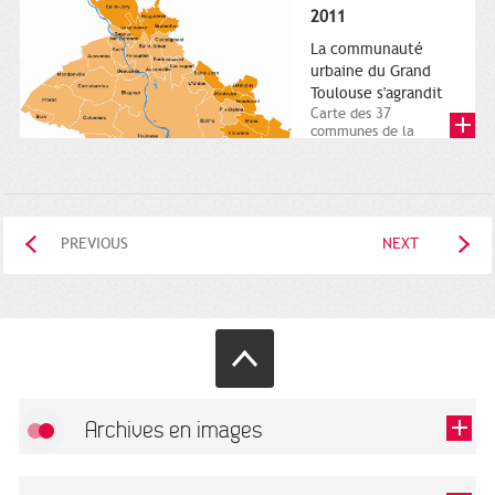
posée. Square
2011
Charles-de-Gaulle.
25...
La communauté
urbaine du Grand
Toulouse s'agrandit
Carte des 37
communes de la
communauté urbaine.
2011. Infographistes
de la Direction de...
PREVIOUS
NEXT
Archives en images
Allow
FlickR (badge) is disabled.