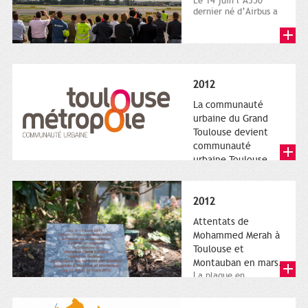
Le 14 juin l’A350
dernier né d’Airbus a
quitté le sol. Patrice
Nin, Photographie...
2012
La communauté
urbaine du Grand
Toulouse devient
communauté
urbaine Toulouse
Le nouveau logotype
de Toulouse
Métropole,
2012
représentant l'anneau
de Moëbius.
Attentats de
Mohammed Merah à
Toulouse et
Montauban en mars.
La plaque en
hommage aux
victimes de Merah est