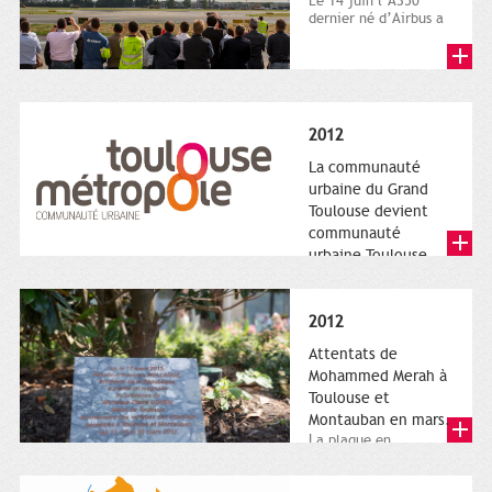
Le 14 juin l’A350
dernier né d’Airbus a
quitté le sol. Patrice
Nin, Photographie...
2012
La communauté
urbaine du Grand
Toulouse devient
communauté
urbaine Toulouse
Le nouveau logotype
de Toulouse
Métropole,
2012
représentant l'anneau
de Moëbius.
Attentats de
Mohammed Merah à
Toulouse et
Montauban en mars.
La plaque en
hommage aux
victimes de Merah est