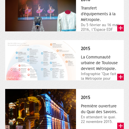
Transfert
d'équipements à la
Métropole.
Du 5 février au 16 mai
2016, l’Espace EDF
Bazacle, le Théâtre et
l’Orchestre national...
2015
La Communauté
urbaine de Toulouse
devient Métropole.
Infographie "Que fait
la Métropole pour
nous ? De la proximité
jusqu'à...
2015
Première ouverture
du Quai des Savoirs.
En attendant le quai.
22 novembre 2015.
Les samedi et