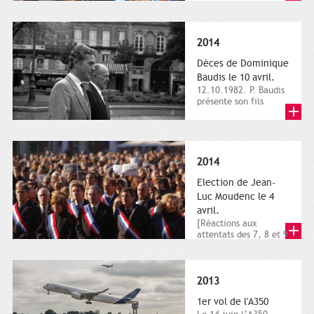
dimanche 21 et 22
novembre,...
2014
Dèces de Dominique
Baudis le 10 avril.
12.10.1982. P. Baudis
présente son fils
Dominique comme
successeur. Place de
Toulouse,...
2014
Election de Jean-
Luc Moudenc le 4
avril.
[Réactions aux
attentats des 7, 8 et 9
janvier 2015]. Place
du Capitole. 8
janvier...
2013
1er vol de l'A350