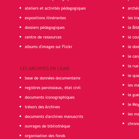
ateliers et activités pédagogiques
arché
expositions itinérantes
les t
dossiers pédagogiques
la Bib
centre de ressources
le cou
albums d'images sur Flickr
le do
le can
la rue
LES ARCHIVES EN LIGNE
le qua
base de données documentaire
les ma
registres paroissiaux, état civil
la gu
documents iconographiques
le Mo
trésors des Archives
les ma
documents d'archives manuscrits
chron
ouvrages de bibliothèque
organisation des fonds