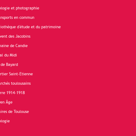
ologie et photographie
ransports en commun
liothèque d'étude et du patrimoine
vent des Jacobins
maine de Candie
al du Midi
 de Bayard
rtier Saint-Etienne
rchés toulousains
erre 1914-1918
yen Âge
ires de Toulouse
ologie