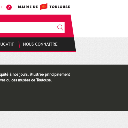
NT
DUCATIF
NOUS CONNAÎTRE
quité à nos jours, illustrée principalement
ves ou des musées de Toulouse.