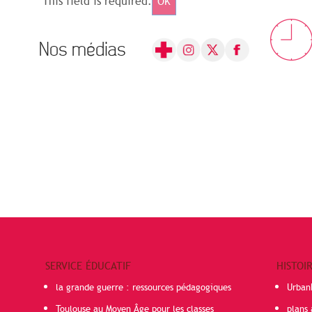
This field is required.
OK
Nos médias
SERVICE ÉDUCATIF
HISTOI
la grande guerre : ressources pédagogiques
Urban
Toulouse au Moyen Âge pour les classes
plans 