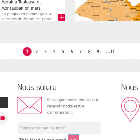
Merah à Toulouse et
Montauban en mars.
La plaque en hommage aux
victimes de Merah est posée.
Square Charles-de-Gaulle. 25...
1
2
3
4
5
6
7
8
9
...11
Nous suivre
Nous 
Renseigner votre email pour
recevoir notre lettre
d'information.