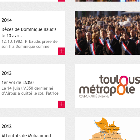
2014
Dèces de Dominique Baudis
le 10 avril.
12.10.1982. P. Baudis présente
son fils Dominique comme
successeur. Place de
Toulouse,...
2013
1er vol de l'A350
Le 14 juin l’A350 dernier né
d’Airbus a quitté le sol. Patrice
Nin, Photographie...
2012
Attentats de Mohammed