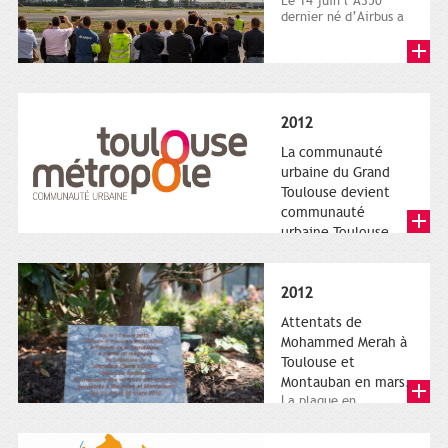
Le 14 juin l’A350
dernier né d’Airbus a
quitté le sol. Patrice
Nin, Photographie...
2012
La communauté
urbaine du Grand
Toulouse devient
communauté
urbaine Toulouse
Le nouveau logotype
de Toulouse
Métropole,
2012
représentant l'anneau
de Moëbius.
Attentats de
Mohammed Merah à
Toulouse et
Montauban en mars.
La plaque en
hommage aux
victimes de Merah est