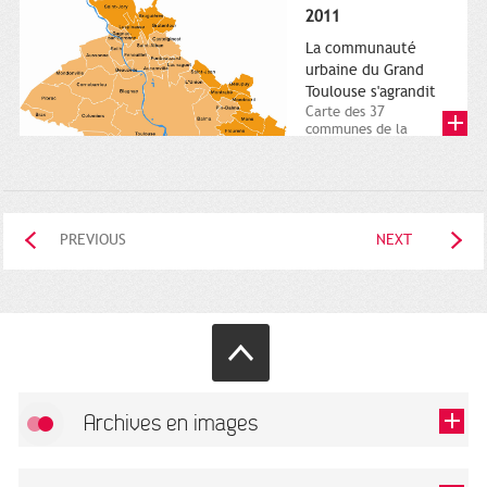
posée. Square
2011
Charles-de-Gaulle.
25...
La communauté
urbaine du Grand
Toulouse s'agrandit
Carte des 37
communes de la
communauté urbaine.
2011. Infographistes
de la Direction de...
PREVIOUS
NEXT
Archives en images
Allow
FlickR (badge) is disabled.