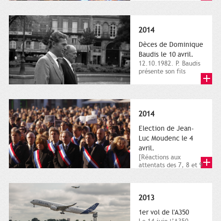
dimanche 21 et 22
novembre,...
2014
Dèces de Dominique
Baudis le 10 avril.
12.10.1982. P. Baudis
présente son fils
Dominique comme
successeur. Place de
Toulouse,...
2014
Election de Jean-
Luc Moudenc le 4
avril.
[Réactions aux
attentats des 7, 8 et 9
janvier 2015]. Place
du Capitole. 8
janvier...
2013
1er vol de l'A350