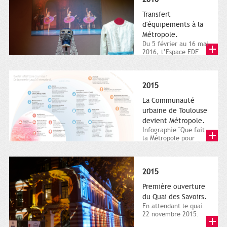
Transfert
d'équipements à la
Métropole.
Du 5 février au 16 mai
2016, l’Espace EDF
Bazacle, le Théâtre et
l’Orchestre national...
2015
La Communauté
urbaine de Toulouse
devient Métropole.
Infographie "Que fait
la Métropole pour
nous ? De la proximité
jusqu'à...
2015
Première ouverture
du Quai des Savoirs.
En attendant le quai.
22 novembre 2015.
Les samedi et