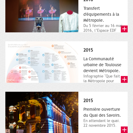
Transfert
d'équipements à la
Métropole.
Du 5 février au 16 mai
2016, l’Espace EDF
Bazacle, le Théâtre et
l’Orchestre national...
2015
La Communauté
urbaine de Toulouse
devient Métropole.
Infographie "Que fait
la Métropole pour
nous ? De la proximité
jusqu'à...
2015
Première ouverture
du Quai des Savoirs.
En attendant le quai.
22 novembre 2015.
Les samedi et