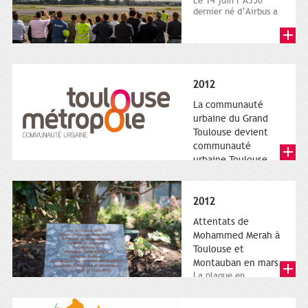
Le 14 juin l’A350
dernier né d’Airbus a
quitté le sol. Patrice
Nin, Photographie...
2012
La communauté
urbaine du Grand
Toulouse devient
communauté
urbaine Toulouse
Le nouveau logotype
de Toulouse
Métropole,
2012
représentant l'anneau
de Moëbius.
Attentats de
Mohammed Merah à
Toulouse et
Montauban en mars.
La plaque en
hommage aux
victimes de Merah est