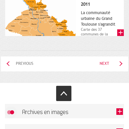
posée. Square
2011
Charles-de-Gaulle.
25...
La communauté
urbaine du Grand
Toulouse s'agrandit
Carte des 37
communes de la
communauté urbaine.
2011. Infographistes
de la Direction de...
PREVIOUS
NEXT
Archives en images
Allow
FlickR (badge) is disabled.