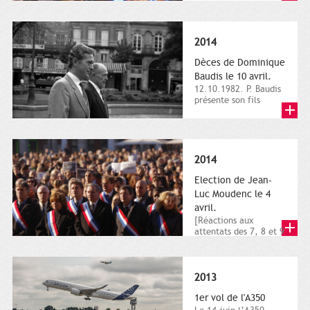
dimanche 21 et 22
novembre,...
2014
Dèces de Dominique
Baudis le 10 avril.
12.10.1982. P. Baudis
présente son fils
Dominique comme
successeur. Place de
Toulouse,...
2014
Election de Jean-
Luc Moudenc le 4
avril.
[Réactions aux
attentats des 7, 8 et 9
janvier 2015]. Place
du Capitole. 8
janvier...
2013
1er vol de l'A350