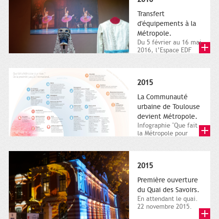
Transfert
d'équipements à la
Métropole.
Du 5 février au 16 mai
2016, l’Espace EDF
Bazacle, le Théâtre et
l’Orchestre national...
2015
La Communauté
urbaine de Toulouse
devient Métropole.
Infographie "Que fait
la Métropole pour
nous ? De la proximité
jusqu'à...
2015
Première ouverture
du Quai des Savoirs.
En attendant le quai.
22 novembre 2015.
Les samedi et