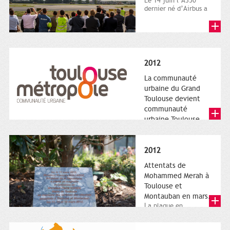
Le 14 juin l’A350
dernier né d’Airbus a
quitté le sol. Patrice
Nin, Photographie...
2012
La communauté
urbaine du Grand
Toulouse devient
communauté
urbaine Toulouse
Le nouveau logotype
de Toulouse
Métropole,
2012
représentant l'anneau
de Moëbius.
Attentats de
Mohammed Merah à
Toulouse et
Montauban en mars.
La plaque en
hommage aux
victimes de Merah est