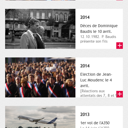
dimanche 21 et 22
novembre,...
2014
Dèces de Dominique
Baudis le 10 avril.
12.10.1982. P. Baudis
présente son fils
Dominique comme
successeur. Place de
Toulouse,...
2014
Election de Jean-
Luc Moudenc le 4
avril.
[Réactions aux
attentats des 7, 8 et 9
janvier 2015]. Place
du Capitole. 8
janvier...
2013
1er vol de l'A350