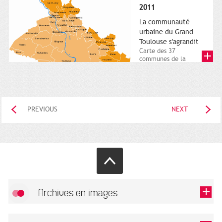
posée. Square
2011
Charles-de-Gaulle.
25...
La communauté
urbaine du Grand
Toulouse s'agrandit
Carte des 37
communes de la
communauté urbaine.
2011. Infographistes
de la Direction de...
PREVIOUS
NEXT
Archives en images
Allow
FlickR (badge) is disabled.