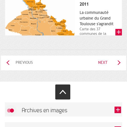
posée. Square
2011
Charles-de-Gaulle.
25...
La communauté
urbaine du Grand
Toulouse s'agrandit
Carte des 37
communes de la
communauté urbaine.
2011. Infographistes
de la Direction de...
PREVIOUS
NEXT
Archives en images
Allow
FlickR (badge) is disabled.