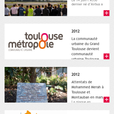
Le 14 juin l’A350
dernier né d’Airbus a
quitté le sol. Patrice
Nin, Photographie...
2012
La communauté
urbaine du Grand
Toulouse devient
communauté
urbaine Toulouse
Le nouveau logotype
de Toulouse
Métropole,
2012
représentant l'anneau
de Moëbius.
Attentats de
Mohammed Merah à
Toulouse et
Montauban en mars.
La plaque en
hommage aux
victimes de Merah est