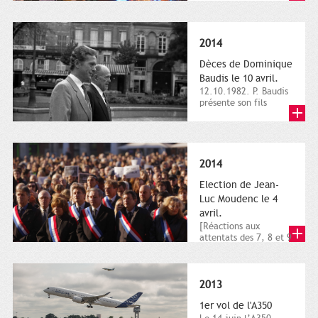
dimanche 21 et 22
novembre,...
2014
Dèces de Dominique
Baudis le 10 avril.
12.10.1982. P. Baudis
présente son fils
Dominique comme
successeur. Place de
Toulouse,...
2014
Election de Jean-
Luc Moudenc le 4
avril.
[Réactions aux
attentats des 7, 8 et 9
janvier 2015]. Place
du Capitole. 8
janvier...
2013
1er vol de l'A350