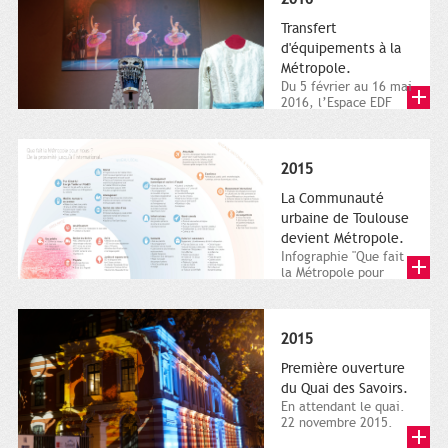
Transfert
d'équipements à la
Métropole.
Du 5 février au 16 mai
2016, l’Espace EDF
Bazacle, le Théâtre et
l’Orchestre national...
2015
La Communauté
urbaine de Toulouse
devient Métropole.
Infographie "Que fait
la Métropole pour
nous ? De la proximité
jusqu'à...
2015
Première ouverture
du Quai des Savoirs.
En attendant le quai.
22 novembre 2015.
Les samedi et