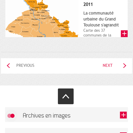
posée. Square
2011
Charles-de-Gaulle.
25...
La communauté
urbaine du Grand
Toulouse s'agrandit
Carte des 37
communes de la
communauté urbaine.
2011. Infographistes
de la Direction de...
PREVIOUS
NEXT
Archives en images
Allow
FlickR (badge) is disabled.