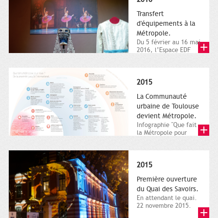
Transfert
d'équipements à la
Métropole.
Du 5 février au 16 mai
2016, l’Espace EDF
Bazacle, le Théâtre et
l’Orchestre national...
2015
La Communauté
urbaine de Toulouse
devient Métropole.
Infographie "Que fait
la Métropole pour
nous ? De la proximité
jusqu'à...
2015
Première ouverture
du Quai des Savoirs.
En attendant le quai.
22 novembre 2015.
Les samedi et