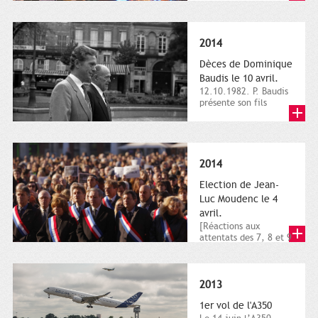
dimanche 21 et 22
novembre,...
2014
Dèces de Dominique
Baudis le 10 avril.
12.10.1982. P. Baudis
présente son fils
Dominique comme
successeur. Place de
Toulouse,...
2014
Election de Jean-
Luc Moudenc le 4
avril.
[Réactions aux
attentats des 7, 8 et 9
janvier 2015]. Place
du Capitole. 8
janvier...
2013
1er vol de l'A350