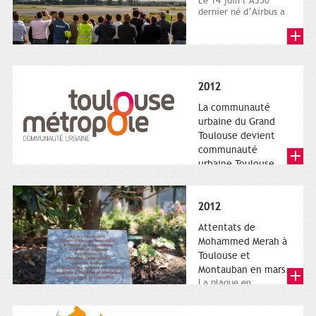
Le 14 juin l’A350
dernier né d’Airbus a
quitté le sol. Patrice
Nin, Photographie...
2012
La communauté
urbaine du Grand
Toulouse devient
communauté
urbaine Toulouse
Le nouveau logotype
de Toulouse
Métropole,
2012
représentant l'anneau
de Moëbius.
Attentats de
Mohammed Merah à
Toulouse et
Montauban en mars.
La plaque en
hommage aux
victimes de Merah est