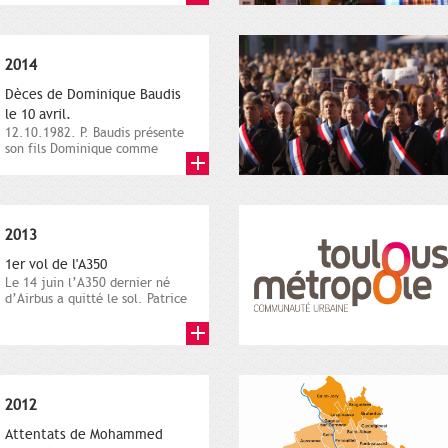
2014
Dèces de Dominique Baudis
le 10 avril.
12.10.1982. P. Baudis présente
son fils Dominique comme
successeur. Place de
Toulouse,...
2013
1er vol de l'A350
Le 14 juin l’A350 dernier né
d’Airbus a quitté le sol. Patrice
Nin, Photographie...
2012
Attentats de Mohammed