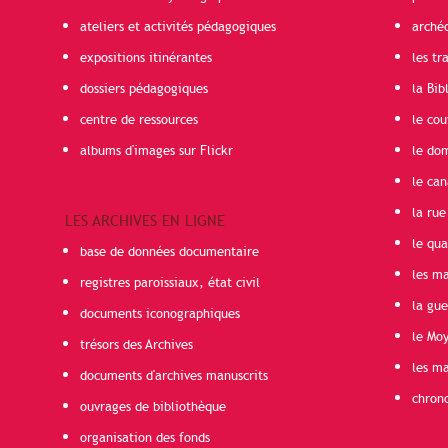
ateliers et activités pédagogiques
arché
expositions itinérantes
les t
dossiers pédagogiques
la Bib
centre de ressources
le cou
albums d'images sur Flickr
le do
le can
la rue
LES ARCHIVES EN LIGNE
le qua
base de données documentaire
les ma
registres paroissiaux, état civil
la gu
documents iconographiques
le Mo
trésors des Archives
les ma
documents d'archives manuscrits
chron
ouvrages de bibliothèque
organisation des fonds