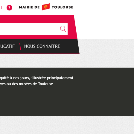
NT
DUCATIF
NOUS CONNAÎTRE
quité à nos jours, illustrée principalement
ves ou des musées de Toulouse.