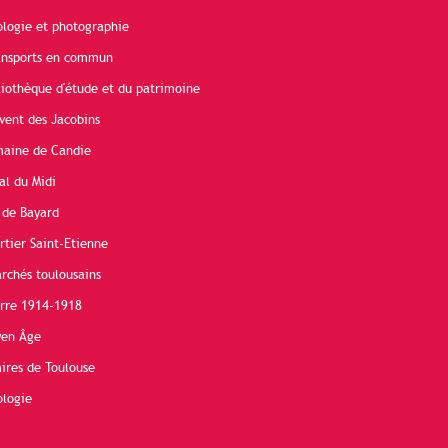
ologie et photographie
ransports en commun
liothèque d'étude et du patrimoine
vent des Jacobins
maine de Candie
al du Midi
 de Bayard
rtier Saint-Etienne
rchés toulousains
erre 1914-1918
yen Âge
ires de Toulouse
ologie