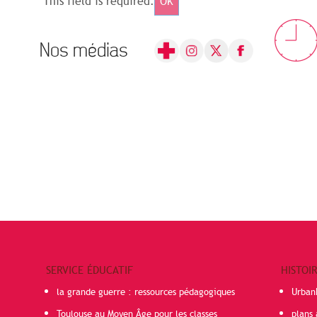
This field is required.
OK
Nos médias
SERVICE ÉDUCATIF
HISTOI
la grande guerre : ressources pédagogiques
Urban
Toulouse au Moyen Âge pour les classes
plans 