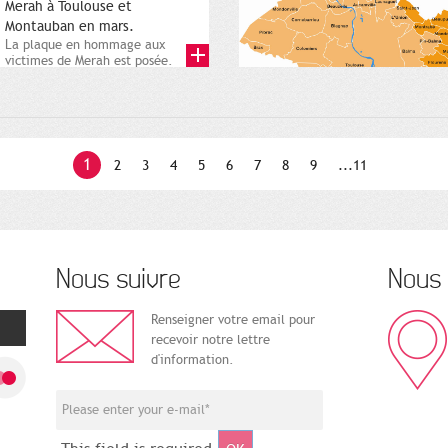
Merah à Toulouse et
Montauban en mars.
La plaque en hommage aux
victimes de Merah est posée.
Square Charles-de-Gaulle. 25...
1
2
3
4
5
6
7
8
9
...11
Nous suivre
Nous 
Renseigner votre email pour
recevoir notre lettre
d'information.