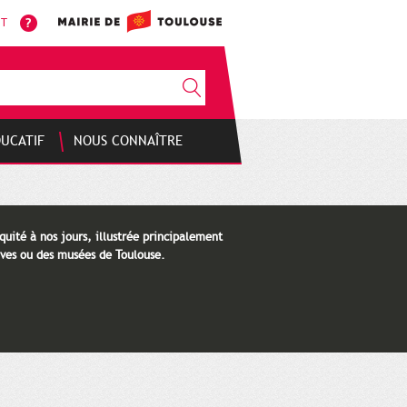
NT
DUCATIF
NOUS CONNAÎTRE
quité à nos jours, illustrée principalement
ves ou des musées de Toulouse.