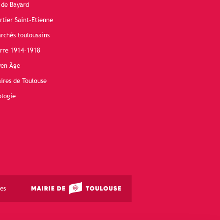
 de Bayard
rtier Saint-Etienne
rchés toulousains
erre 1914-1918
yen Âge
ires de Toulouse
ologie
es