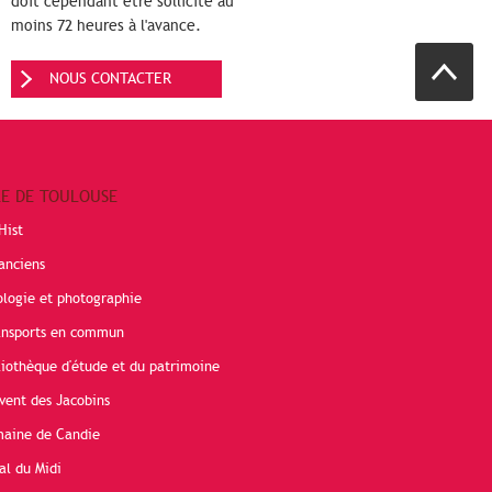
doit cependant être sollicité au
moins 72 heures à l'avance.
NOUS CONTACTER
RE DE TOULOUSE
Hist
anciens
ologie et photographie
ransports en commun
liothèque d'étude et du patrimoine
vent des Jacobins
maine de Candie
al du Midi