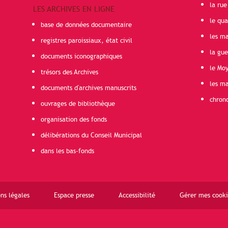
la rue
LES ARCHIVES EN LIGNE
le qua
base de données documentaire
les ma
registres paroissiaux, état civil
la gu
documents iconographiques
le Mo
trésors des Archives
les ma
documents d'archives manuscrits
chron
ouvrages de bibliothèque
organisation des fonds
délibérations du Conseil Municipal
dans les bas-fonds
ns légales
Espace presse
Accessibilité
Gérer mes cooki