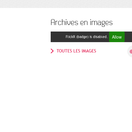
Archives en images
Allow
FlickR (badge) is disabled.
TOUTES LES IMAGES