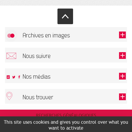
Archives en images
Allow
FlickR (badge) is disabled.
Nous suivre
TOUTES LES IMAGES
Renseigner votre email pour recevoir notre lettre d'information.
Nos médias
Nous trouver
This field is required.
OK
ARCHIVES MUNICIPALES
RECHERCHES GÉNÉALOGIQUES
2 rue des Archives
NOUS CONNAÎTRE
This site uses cookies and gives you control over what you
SERVICE ÉDUCATIF
31500 Toulouse
want to activate