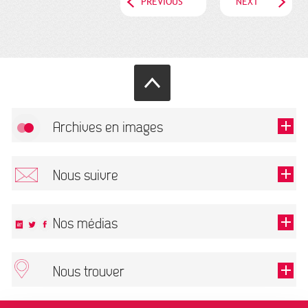
PREVIOUS
NEXT
Archives en images
Allow
FlickR (badge) is disabled.
Nous suivre
TOUTES LES IMAGES
Renseigner votre email pour recevoir notre lettre d'information.
Nos médias
Nous trouver
This field is required.
OK
ARCHIVES MUNICIPALES