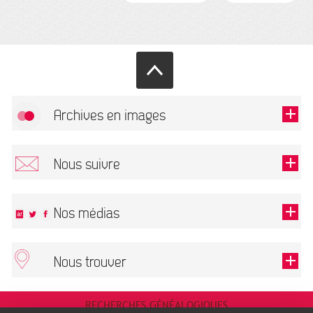
Archives en images
Allow
FlickR (badge) is disabled.
Nous suivre
TOUTES LES IMAGES
Renseigner votre email pour recevoir notre lettre d'information.
Nos médias
Nous trouver
This field is required.
OK
ARCHIVES MUNICIPALES
RECHERCHES GÉNÉALOGIQUES