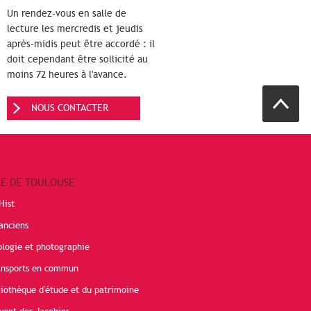
Un rendez-vous en salle de
lecture les mercredis et jeudis
après-midis peut être accordé : il
doit cependant être sollicité au
moins 72 heures à l'avance.
NOUS CONTACTER
RE DE TOULOUSE
Hist
anciens
ologie et photographie
ransports en commun
liothèque d'étude et du patrimoine