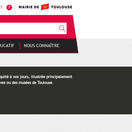
NT
DUCATIF
NOUS CONNAÎTRE
quité à nos jours, illustrée principalement
ves ou des musées de Toulouse.