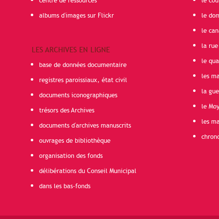
centre de ressources
le cou
albums d'images sur Flickr
le do
le can
la rue
LES ARCHIVES EN LIGNE
le qua
base de données documentaire
les ma
registres paroissiaux, état civil
la gu
documents iconographiques
le Mo
trésors des Archives
les ma
documents d'archives manuscrits
chron
ouvrages de bibliothèque
organisation des fonds
délibérations du Conseil Municipal
dans les bas-fonds