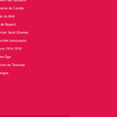
vent des Jacobins
maine de Candie
al du Midi
 de Bayard
rtier Saint-Etienne
rchés toulousains
erre 1914-1918
yen Âge
ires de Toulouse
ologie