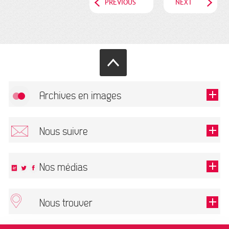
PREVIOUS
NEXT
Archives en images
Allow
FlickR (badge) is disabled.
Nous suivre
TOUTES LES IMAGES
Renseigner votre email pour recevoir notre lettre d'information.
Nos médias
Nous trouver
This field is required.
OK
ARCHIVES MUNICIPALES