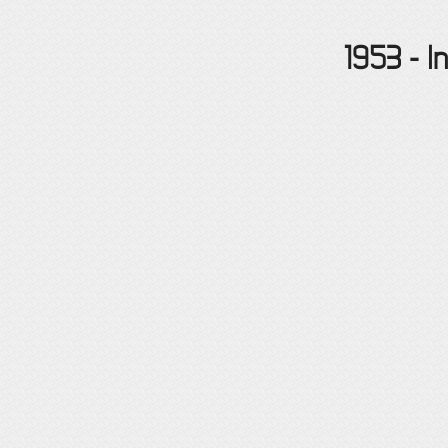
1953
-
I