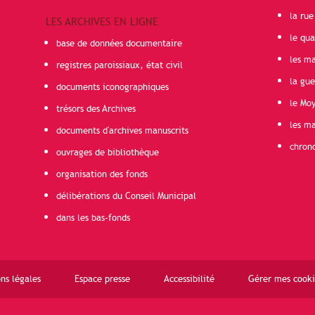
la rue
LES ARCHIVES EN LIGNE
le qua
base de données documentaire
les ma
registres paroissiaux, état civil
la gu
documents iconographiques
le Mo
trésors des Archives
les ma
documents d'archives manuscrits
chron
ouvrages de bibliothèque
organisation des fonds
délibérations du Conseil Municipal
dans les bas-fonds
ns légales
Espace presse
Accessibilité
Gérer mes cooki