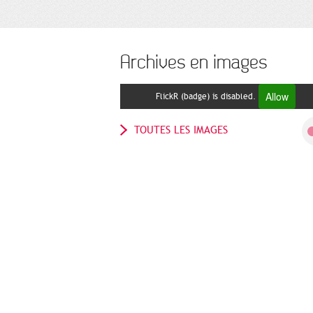
Archives en images
Allow
FlickR (badge) is disabled.
TOUTES LES IMAGES