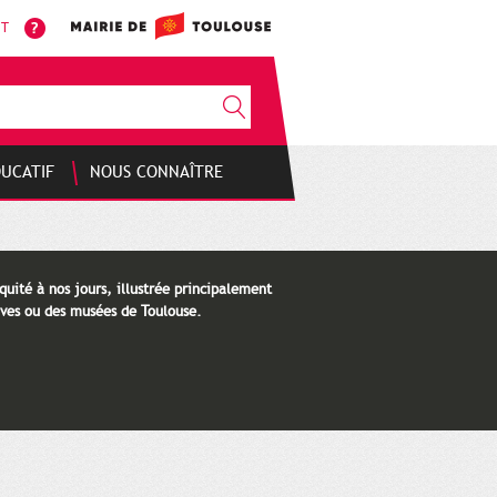
NT
DUCATIF
NOUS CONNAÎTRE
quité à nos jours, illustrée principalement
ves ou des musées de Toulouse.