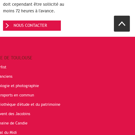
doit cependant être sollicité au
moins 72 heures à l'avance.
NOUS CONTACTER
RE DE TOULOUSE
Hist
anciens
ologie et photographie
ransports en commun
liothèque d'étude et du patrimoine
vent des Jacobins
maine de Candie
al du Midi