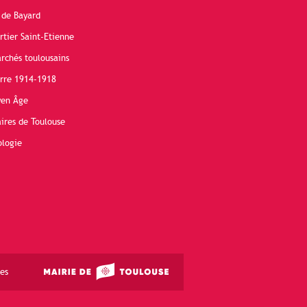
 de Bayard
rtier Saint-Etienne
rchés toulousains
erre 1914-1918
yen Âge
ires de Toulouse
ologie
es