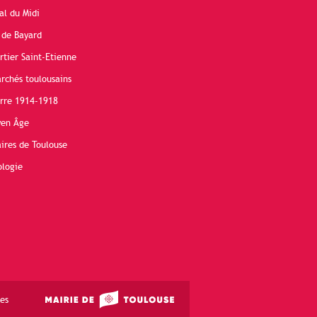
al du Midi
 de Bayard
rtier Saint-Etienne
rchés toulousains
erre 1914-1918
yen Âge
ires de Toulouse
ologie
es