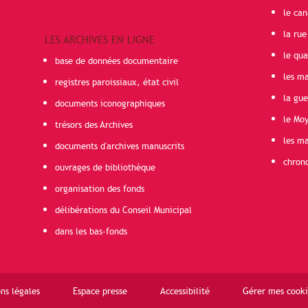
le can
la rue
LES ARCHIVES EN LIGNE
le qua
base de données documentaire
les ma
registres paroissiaux, état civil
la gu
documents iconographiques
le Mo
trésors des Archives
les ma
documents d'archives manuscrits
chron
ouvrages de bibliothèque
organisation des fonds
délibérations du Conseil Municipal
dans les bas-fonds
ns légales
Espace presse
Accessibilité
Gérer mes cooki