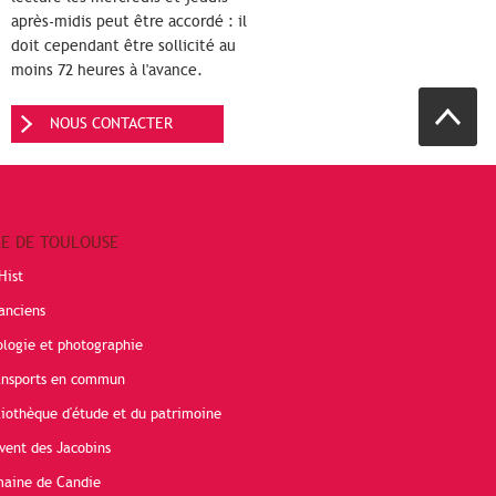
après-midis peut être accordé : il
doit cependant être sollicité au
moins 72 heures à l'avance.
NOUS CONTACTER
RE DE TOULOUSE
Hist
anciens
ologie et photographie
ransports en commun
liothèque d'étude et du patrimoine
vent des Jacobins
maine de Candie