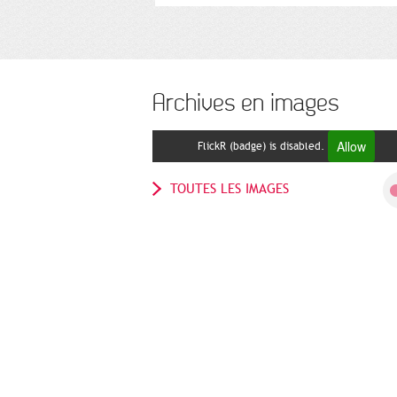
Archives en images
Allow
FlickR (badge) is disabled.
TOUTES LES IMAGES