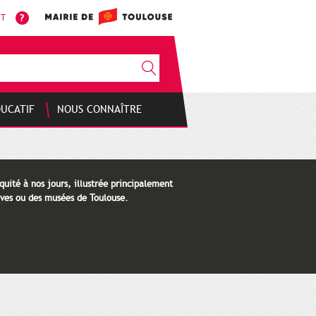
NT
DUCATIF
NOUS CONNAÎTRE
quité à nos jours, illustrée principalement
ves ou des musées de Toulouse.