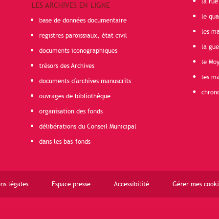
la rue
LES ARCHIVES EN LIGNE
le qua
base de données documentaire
les ma
registres paroissiaux, état civil
la gu
documents iconographiques
le Mo
trésors des Archives
les ma
documents d'archives manuscrits
chron
ouvrages de bibliothèque
organisation des fonds
délibérations du Conseil Municipal
dans les bas-fonds
ns légales
Espace presse
Accessibilité
Gérer mes cooki