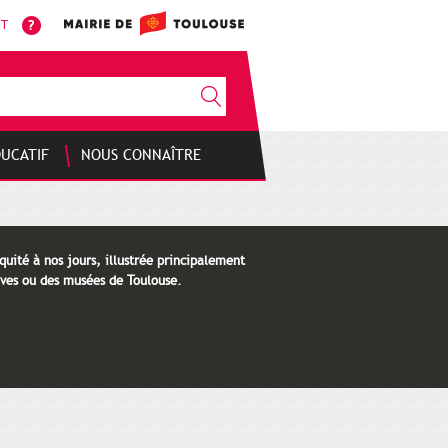
NT
DUCATIF
NOUS CONNAÎTRE
quité à nos jours, illustrée principalement
ves ou des musées de Toulouse.