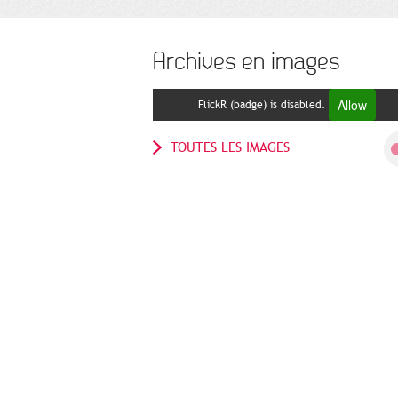
Archives en images
Allow
FlickR (badge) is disabled.
TOUTES LES IMAGES