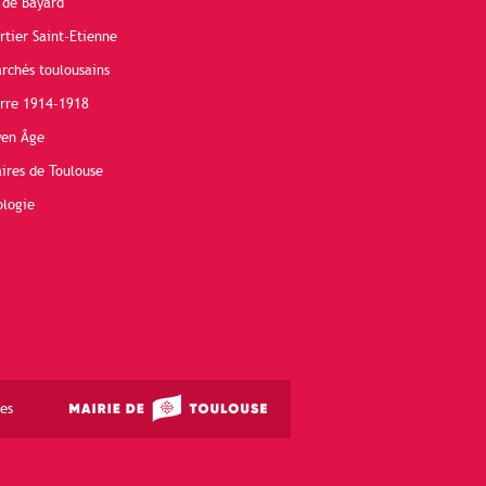
 de Bayard
rtier Saint-Etienne
rchés toulousains
erre 1914-1918
yen Âge
ires de Toulouse
ologie
es