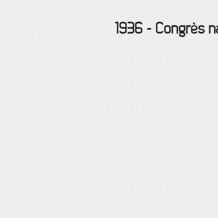
1936
-
Congrès na