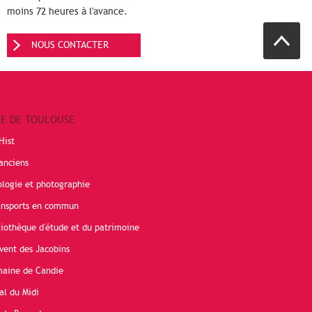
moins 72 heures à l'avance.
NOUS CONTACTER
RE DE TOULOUSE
Hist
anciens
ologie et photographie
ransports en commun
liothèque d'étude et du patrimoine
vent des Jacobins
maine de Candie
al du Midi