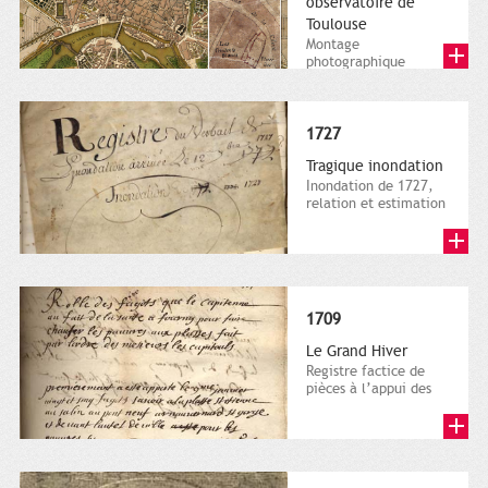
observatoire de
Toulouse
Montage
photographique
réalisé à partir des
plans Saget manuscrit
(1750) et imprimé...
1727
Tragique inondation
Inondation de 1727,
relation et estimation
et des dégâts chez les
particuliers....
1709
Le Grand Hiver
Registre factice de
pièces à l’appui des
comptes, années
1709. Archives
municipales de...