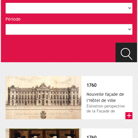
Période
1760
Nouvelle façade de
l’Hôtel de ville
Elévation perspective
de la Façade de
l’hôtel de Ville de
Toulouse. Gravure de
L.-F....
1760