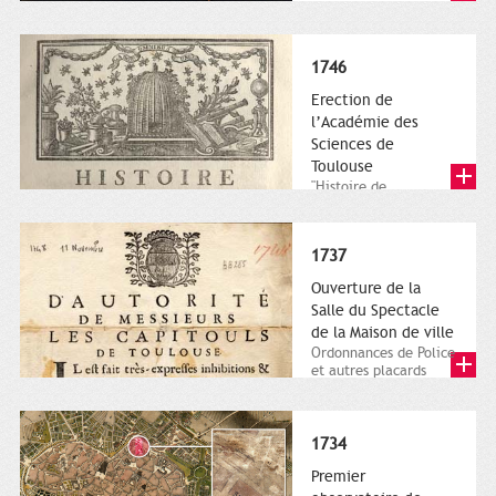
Toulouse en Académie
royale de Peinture,...
1746
Erection de
l’Académie des
Sciences de
Toulouse
"Histoire de
l’Académie Royale des
Sciences, Inscriptions
et Belles-Lettres de...
1737
Ouverture de la
Salle du Spectacle
de la Maison de ville
Ordonnances de Police
et autres placards
imprimés. Archives
municipales de
Toulouse, BB...
1734
Premier