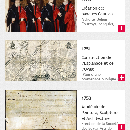
Création des
banques Courtois
A droite "Jehan
Courtoys, banquier,
cnoseigneur d’Issus",
capitoul en 1592-1593
dans...
1751
Construction de
l’Esplanade et de
l’Ovale
"Plan d’une
promenade publique à
Toulouse …". Gravure
sur cuivre de Baour,
d’après le...
1750
Académie de
Peinture, Sculpture
et Architecture
Erection de la Société
des Beaux-Arts de