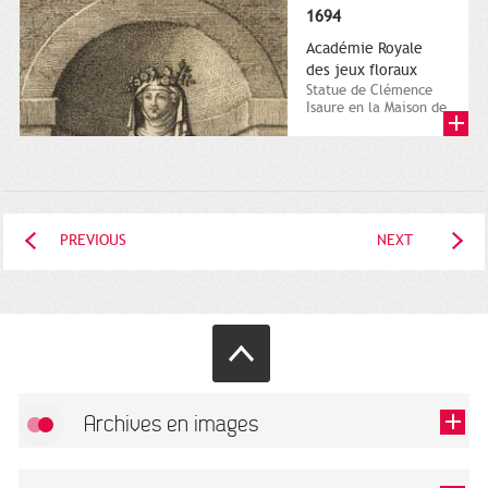
1694
Académie Royale
des jeux floraux
Statue de Clémence
Isaure en la Maison de
ville dans "Mémoire
contenant l’histoire
des...
PREVIOUS
NEXT
Archives en images
Allow
FlickR (badge) is disabled.