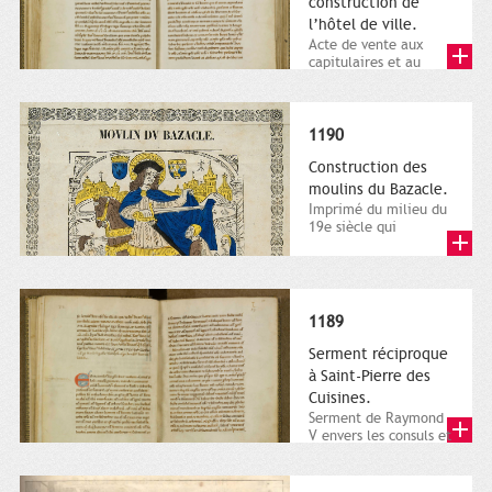
construction de
l’hôtel de ville.
Acte de vente aux
capitulaires et au
peuple de Toulouse
d’un terrain bâti,
octobre...
1190
Construction des
moulins du Bazacle.
Imprimé du milieu du
19e siècle qui
reproduit une gravure
sur bois du 16e
siècle...
1189
Serment réciproque
à Saint-Pierre des
Cuisines.
Serment de Raymond
V envers les consuls et
la ville, 6 janvier
1189. Ville de
Toulouse,...