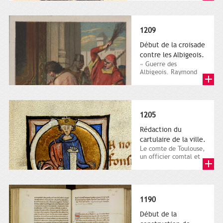
Langlois, 19e siècle.
Ville de...
1209
Début de la croisade
contre les Albigeois.
« Guerre des
Albigeois. Raymond
de Toulouse
s’humiliant devant
l’Eglise (1209) »....
1205
Rédaction du
cartulaire de la ville.
Le comte de Toulouse,
un officier comtal et
un juriste :
enluminure du
premier acte du...
1190
Début de la