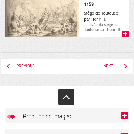
1159
Siège de Toulouse
par Henri II.
« Levée du siège de
Toulouse par Henri II
roy d’Angleterre »,
dans Claude de Vic
et...
PREVIOUS
NEXT
Archives en images
Allow
FlickR (badge) is disabled.