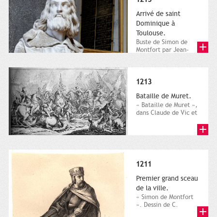
Arrivé de saint
Dominique à
Toulouse.
Buste de Simon de
Montfort par Jean-
Jacques Feuchère.
Château de Versailles,
Galerie...
1213
Bataille de Muret.
« Bataille de Muret »,
dans Claude de Vic et
Fr.-J. Vaissete,
Histoire générale
de...
1211
Premier grand sceau
de la ville.
« Simon de Montfort
». Dessin de C.
Jacquand, gravure de