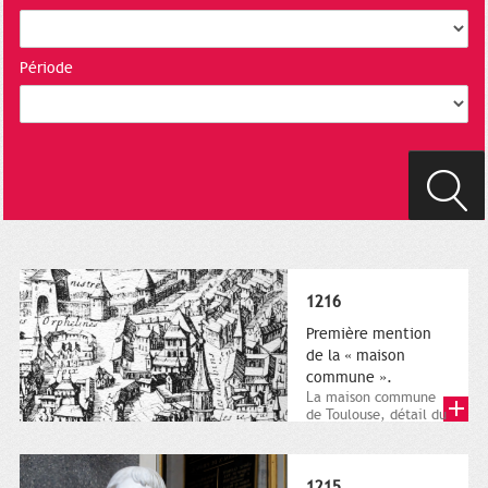
Période
1216
Première mention
de la « maison
commune ».
La maison commune
de Toulouse, détail du
plan gravé par
Tavernier en 1631.
Ville de...
1215