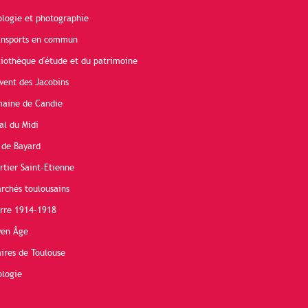
ologie et photographie
ransports en commun
liothèque d'étude et du patrimoine
vent des Jacobins
maine de Candie
al du Midi
 de Bayard
rtier Saint-Etienne
rchés toulousains
erre 1914-1918
yen Âge
ires de Toulouse
ologie