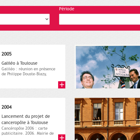
Période
2005
Galiléo à Toulouse
Galiléo : réunion en présence
de Philippe Douste-Blazy,
ministre des affaires...
2004
Lancement du projet de
canceropôle à Toulouse
Cancéropôle 2006 : carte
publicitaire. 2006. Mairie de
Toulouse / CART’COM –