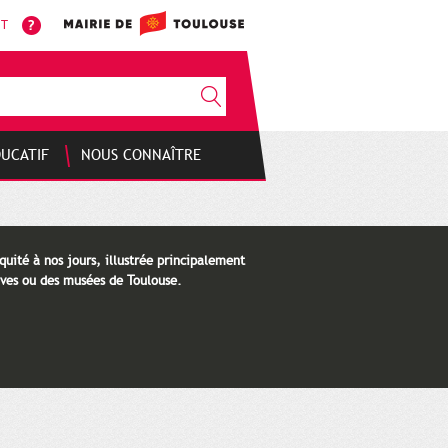
NT
DUCATIF
NOUS CONNAÎTRE
quité à nos jours, illustrée principalement
ves ou des musées de Toulouse.