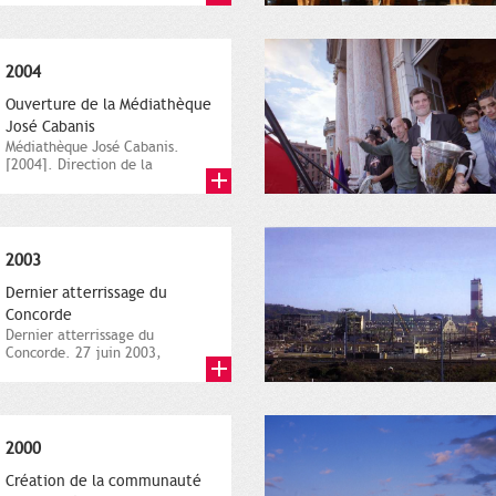
Urban...
2004
Ouverture de la Médiathèque
José Cabanis
Médiathèque José Cabanis.
[2004]. Direction de la
communication, ville de
Toulouse. s.c.
2003
Dernier atterrissage du
Concorde
Dernier atterrissage du
Concorde. 27 juin 2003,
Direction de la communication,
ville de...
2000
Création de la communauté