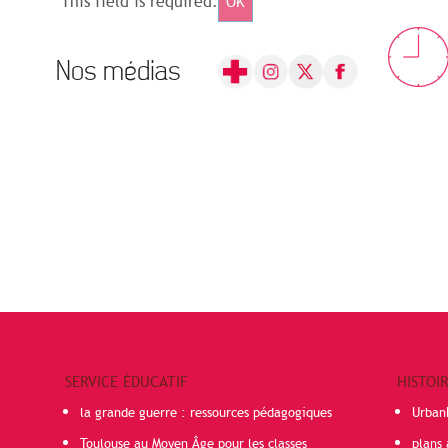
This field is required.
OK
Nos médias
SERVICE ÉDUCATIF
HISTOI
la grande guerre : ressources pédagogiques
Urban
Toulouse au Moyen Âge pour les classes
plans 