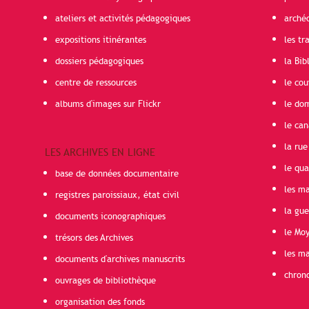
ateliers et activités pédagogiques
arché
expositions itinérantes
les t
dossiers pédagogiques
la Bib
centre de ressources
le cou
albums d'images sur Flickr
le do
le can
la rue
LES ARCHIVES EN LIGNE
le qua
base de données documentaire
les ma
registres paroissiaux, état civil
la gu
documents iconographiques
le Mo
trésors des Archives
les ma
documents d'archives manuscrits
chron
ouvrages de bibliothèque
organisation des fonds