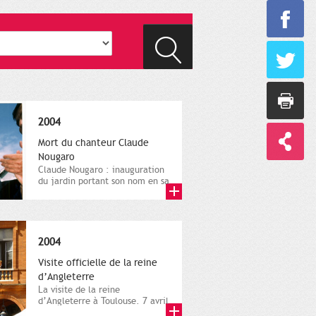
2004
Mort du chanteur Claude
Nougaro
Claude Nougaro : inauguration
du jardin portant son nom en sa
présence et celle de...
2004
Visite officielle de la reine
d’Angleterre
La visite de la reine
d’Angleterre à Toulouse. 7 avril
2004. Direction de la...