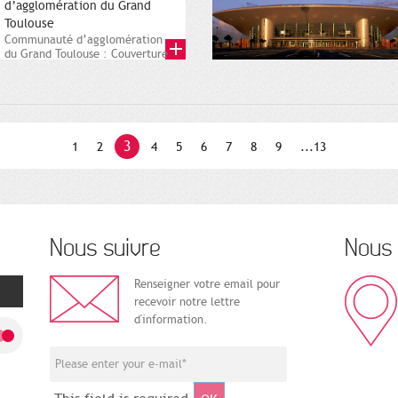
d’agglomération du Grand
Toulouse
Communauté d’agglomération
du Grand Toulouse : Couverture
du rapport annuel 2003.
2004....
3
1
2
4
5
6
7
8
9
...13
Nous suivre
Nous 
Renseigner votre email pour
recevoir notre lettre
d'information.