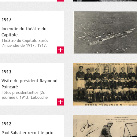
Nord....
1917
Incendie du théâtre du
Capitole
Théâtre du Capitole après
l’incendie de 1917. 1917.
Ancienne maison Provost,
éreuve NB,...
1913
Visite du président Raymond
Poincaré
Fêtes présidentielles (2e
journée). 1913. Labouche
Frères, carte postale NB.
Archives...
1912
Paul Sabatier reçoit le prix