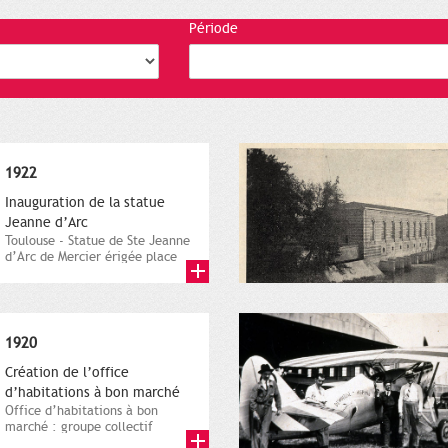
Période
1922
Inauguration de la statue
Jeanne d’Arc
Toulouse - Statue de Ste Jeanne
d’Arc de Mercier érigée place
Matabiau, vers 1922....
1920
Création de l’office
d’habitations à bon marché
Office d’habitations à bon
marché : groupe collectif
Bonnefoy, Cité-Jardin du