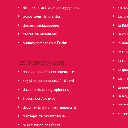
ateliers et activités pédagogiques
arché
expositions itinérantes
les t
dossiers pédagogiques
la Bib
centre de ressources
le cou
albums d'images sur Flickr
le do
le can
la rue
LES ARCHIVES EN LIGNE
le qua
base de données documentaire
les ma
registres paroissiaux, état civil
la gu
documents iconographiques
le Mo
trésors des Archives
les ma
documents d'archives manuscrits
chron
ouvrages de bibliothèque
organisation des fonds