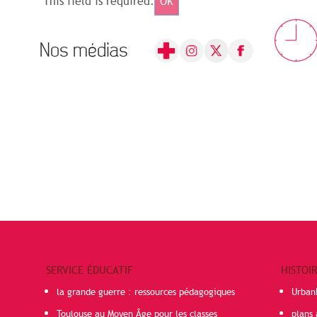
This field is required.
OK
Nos médias
SERVICE ÉDUCATIF
HISTOI
la grande guerre : ressources pédagogiques
Urban
Toulouse au Moyen Âge pour les classes
plans 