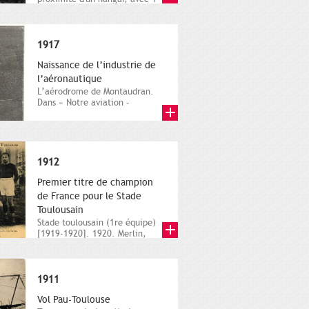
hommes qui posent.
Diapositive...
1917
Naissance de l’industrie de
l’aéronautique
L’aérodrome de Montaudran.
Dans « Notre aviation –
Toulouse tête de ligne »,
Bulletin...
1912
Premier titre de champion
de France pour le Stade
Toulousain
Stade toulousain (1re équipe)
[1919-1920]. 1920. Merlin,
carte postale NB. Archives...
1911
Vol Pau-Toulouse