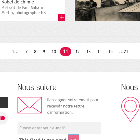
Nobel de chimie
Portrait de Paul Sabatier.
Merlin, photographie NB.
Archives municipales de
Toulouse,...
11
1...
7
8
9
10
12
13
14
15
...21
Nous suivre
Nous 
Renseigner votre email pour
recevoir notre lettre
d'information.