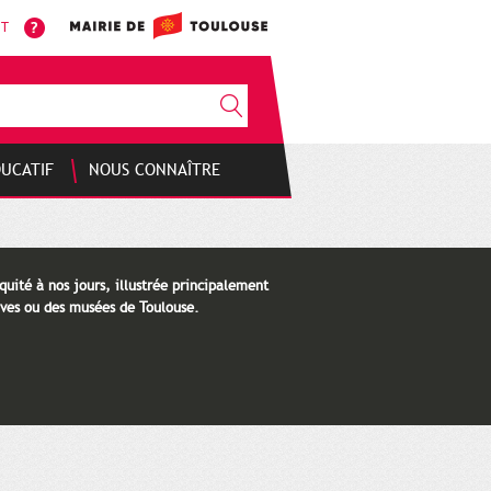
NT
DUCATIF
NOUS CONNAÎTRE
quité à nos jours, illustrée principalement
ves ou des musées de Toulouse.