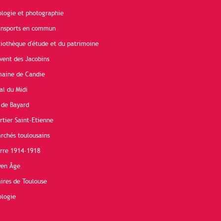
ologie et photographie
ransports en commun
liothèque d'étude et du patrimoine
vent des Jacobins
maine de Candie
al du Midi
 de Bayard
rtier Saint-Etienne
rchés toulousains
erre 1914-1918
yen Âge
ires de Toulouse
ologie