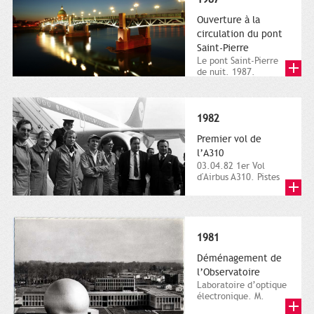
Ouverture à la
circulation du pont
Saint-Pierre
Le pont Saint-Pierre
de nuit. 1987.
Direction de la
communication, ville
de Toulouse,...
1982
Premier vol de
l’A310
03.04.82 1er Vol
d'Airbus A310. Pistes
aérodrome Toulouse-
Blagnac. 3 avril 1982.
Plan...
1981
Déménagement de
l’Observatoire
Laboratoire d’optique
électronique. M.
Pendariès, carte