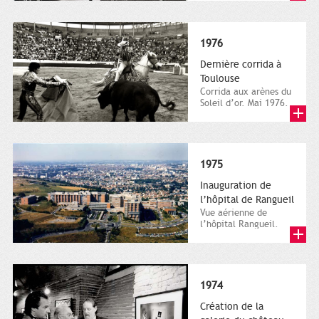
postale NB. Archives...
1976
Dernière corrida à
Toulouse
Corrida aux arènes du
Soleil d’or. Mai 1976.
Direction de la
communication, ville
de...
1975
Inauguration de
l’hôpital de Rangueil
Vue aérienne de
l’hôpital Rangueil.
Photographie couleur.
Archives municipales
de...
1974
Création de la