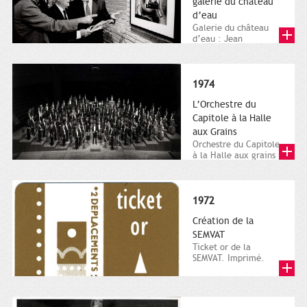
galerie du château
d’eau
Galerie du château
d’eau : Jean
Dieuzaide lors d’une
inauguration
d’exposition....
1974
L’Orchestre du
Capitole à la Halle
aux Grains
Orchestre du Capitole
à la Halle aux grains
sous la direction de
Michel Plasson....
1972
Création de la
SEMVAT
Ticket or de la
SEMVAT. Imprimé.
Archives municipales
de Toulouse, 1 Z 324.