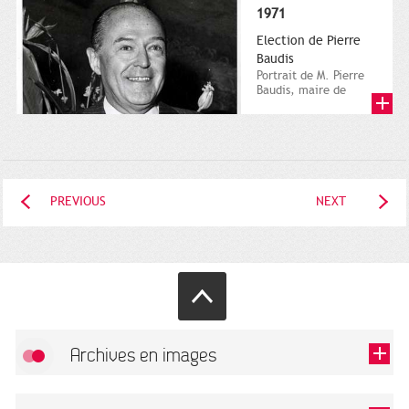
1971
Election de Pierre
Baudis
Portrait de M. Pierre
Baudis, maire de
Toulouse. 11 mars
1974. Atelier
municipal de...
PREVIOUS
NEXT
Archives en images
Allow
FlickR (badge) is disabled.