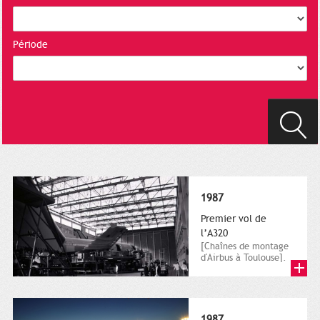
Période
1987
Premier vol de
l’A320
[Chaînes de montage
d'Airbus à Toulouse].
1988. Dominique
Baudis accompagne
messieurs...
1987