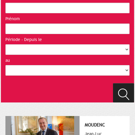
Prénom
Période - Depuis le
au
MOUDENC
Jean-Luc