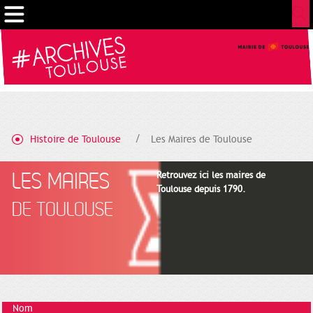
Cookies management panel
Histoire de Toulouse
Les Maires de Toulouse
LES MAIRES
Retrouvez ici les maires de
Toulouse depuis 1790.
DE TOULOUSE
Nom