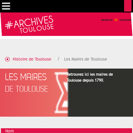
Cookies management panel
Histoire de Toulouse
Les Maires de Toulouse
LES MAIRES
Retrouvez ici les maires de
Toulouse depuis 1790.
DE TOULOUSE
Nom