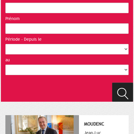
Prénom
Période - Depuis le
au
MOUDENC
Jean-Luc