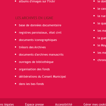
albums d'images sur Flickr
le do
le can
la rue
LES ARCHIVES EN LIGNE
le qua
base de données documentaire
les ma
registres paroissiaux, état civil
la gu
documents iconographiques
le Mo
trésors des Archives
les ma
documents d'archives manuscrits
chron
ouvrages de bibliothèque
organisation des fonds
délibérations du Conseil Municipal
dans les bas-fonds
ns légales
Espace presse
Accessibilité
Gérer mes cooki