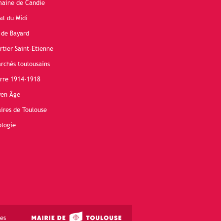
maine de Candie
al du Midi
 de Bayard
rtier Saint-Etienne
rchés toulousains
erre 1914-1918
yen Âge
ires de Toulouse
ologie
es