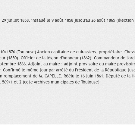
9 juillet 1858, installé le 9 août 1858 jusqu'au 26 août 1865 (élection
0/1876 (Toulouse) Ancien capitaine de cuirassiers, propriétaire. Cheva
eur (1850). Officier de la légion d'honneur (1862). Commandeur de l'ordr
septembre 1866. Adjoint au maire : adjoint provisoire du maire provisoi
ur. Confirmé le même jour par arrêté du Président de la République jusq
 en remplacement de M. CAPELLE. Réélu le 16 juin 1861. Député de la H
569/1 et 2 (cote Archives municipales de Toulouse)