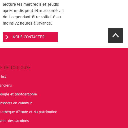
lecture les mercredis et jeudis
après-midis peut être accordé : il
doit cependant être sollicité au
moins 72 heures à l'avance.
NOUS CONTACTER
RE DE TOULOUSE
Hist
anciens
ologie et photographie
ransports en commun
liothèque d'étude et du patrimoine
vent des Jacobins