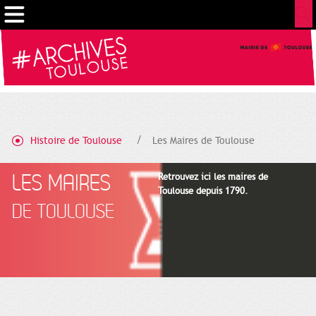
Cookies management panel
Histoire de Toulouse
Les Maires de Toulouse
LES MAIRES
Retrouvez ici les maires de
Toulouse depuis 1790.
DE TOULOUSE