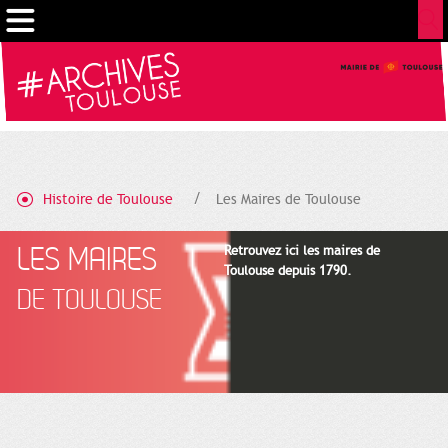
Cookies management panel
Histoire de Toulouse
Les Maires de Toulouse
LES MAIRES
Retrouvez ici les maires de
Toulouse depuis 1790.
DE TOULOUSE