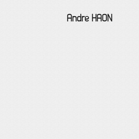
André
HAON