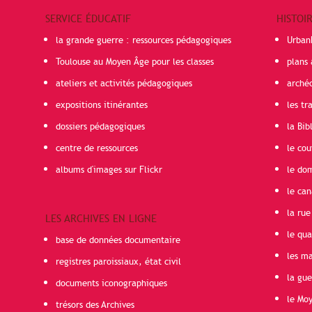
SERVICE ÉDUCATIF
HISTOI
la grande guerre : ressources pédagogiques
Urban
Toulouse au Moyen Âge pour les classes
plans 
ateliers et activités pédagogiques
arché
expositions itinérantes
les t
dossiers pédagogiques
la Bib
centre de ressources
le cou
albums d'images sur Flickr
le do
le can
la rue
LES ARCHIVES EN LIGNE
le qua
base de données documentaire
les ma
registres paroissiaux, état civil
la gu
documents iconographiques
le Mo
trésors des Archives