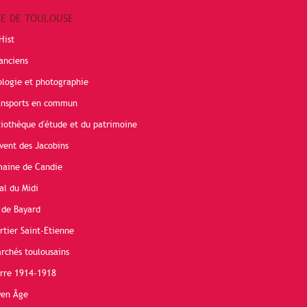
RE DE TOULOUSE
Hist
anciens
ologie et photographie
ransports en commun
liothèque d'étude et du patrimoine
vent des Jacobins
maine de Candie
al du Midi
 de Bayard
rtier Saint-Etienne
rchés toulousains
erre 1914-1918
yen Âge