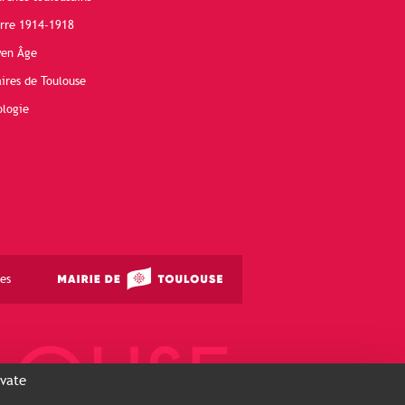
erre 1914-1918
yen Âge
ires de Toulouse
ologie
es
ivate