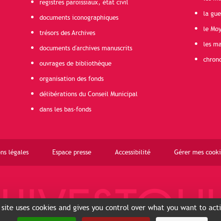
registres paroissiaux, état civil
la gu
documents iconographiques
le Mo
trésors des Archives
les ma
documents d'archives manuscrits
chron
ouvrages de bibliothèque
organisation des fonds
délibérations du Conseil Municipal
dans les bas-fonds
ns légales
Espace presse
Accessibilité
Gérer mes cooki
 site uses cookies and gives you control over what you want to act