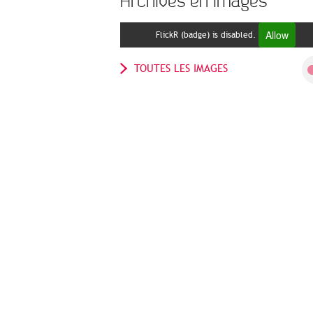
Archives en images
Allow
FlickR (badge) is disabled.
TOUTES LES IMAGES