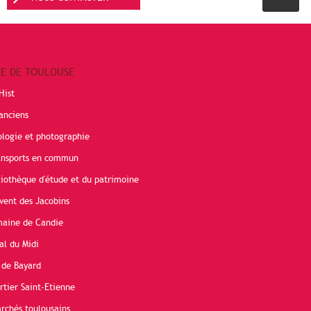
RE DE TOULOUSE
Hist
anciens
ologie et photographie
ransports en commun
liothèque d'étude et du patrimoine
vent des Jacobins
maine de Candie
al du Midi
 de Bayard
rtier Saint-Etienne
rchés toulousains