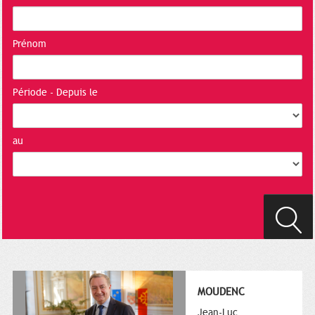
Prénom
Période - Depuis le
au
MOUDENC
Jean-Luc