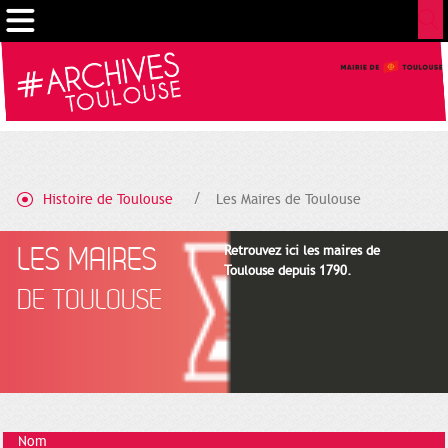
Cookies management panel
Histoire de Toulouse
Les Maires de Toulouse
LES MAIRES
Retrouvez ici les maires de
Toulouse depuis 1790.
DE TOULOUSE
Nom