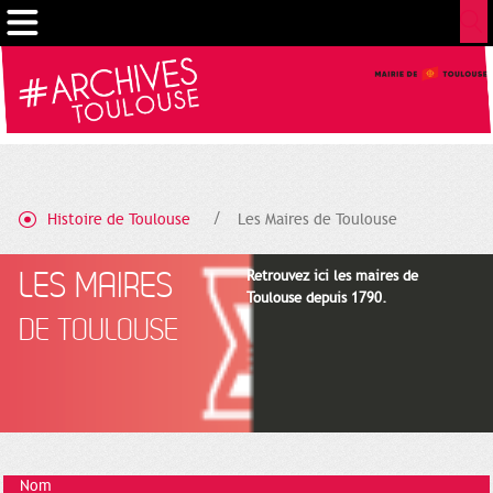
Cookies management panel
Histoire de Toulouse
Les Maires de Toulouse
LES MAIRES
Retrouvez ici les maires de
Toulouse depuis 1790.
DE TOULOUSE
Nom