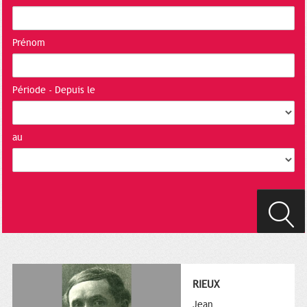
Prénom
Période - Depuis le
au
RIEUX
Jean