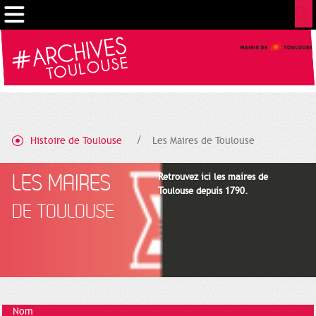
Cookies management panel
Histoire de Toulouse
Les Maires de Toulouse
LES MAIRES
Retrouvez ici les maires de
Toulouse depuis 1790.
DE TOULOUSE
Nom