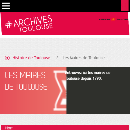
Cookies management panel
Histoire de Toulouse
Les Maires de Toulouse
LES MAIRES
Retrouvez ici les maires de
Toulouse depuis 1790.
DE TOULOUSE
Nom