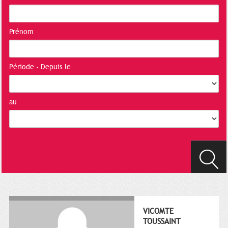
Prénom
Période - Depuis le
au
VICOMTE
TOUSSAINT