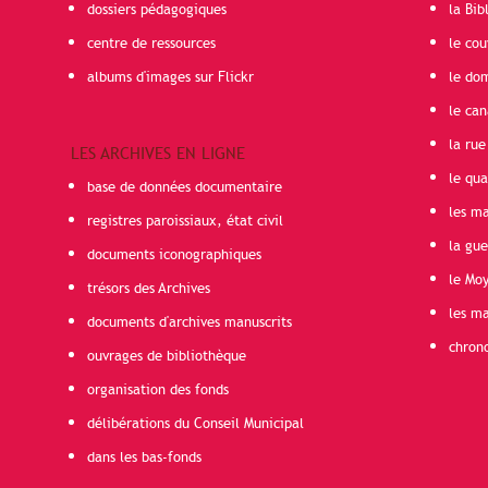
dossiers pédagogiques
la Bib
centre de ressources
le cou
albums d'images sur Flickr
le do
le can
la rue
LES ARCHIVES EN LIGNE
le qua
base de données documentaire
les ma
registres paroissiaux, état civil
la gu
documents iconographiques
le Mo
trésors des Archives
les ma
documents d'archives manuscrits
chron
ouvrages de bibliothèque
organisation des fonds
délibérations du Conseil Municipal
dans les bas-fonds