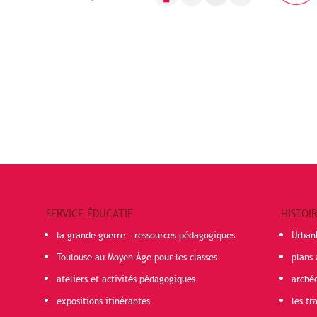
SERVICE ÉDUCATIF
HISTOI
la grande guerre : ressources pédagogiques
Urban
Toulouse au Moyen Âge pour les classes
plans 
ateliers et activités pédagogiques
arché
expositions itinérantes
les t