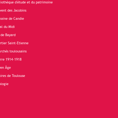
liothèque d'étude et du patrimoine
vent des Jacobins
maine de Candie
al du Midi
 de Bayard
rtier Saint-Etienne
rchés toulousains
erre 1914-1918
yen Âge
ires de Toulouse
ologie