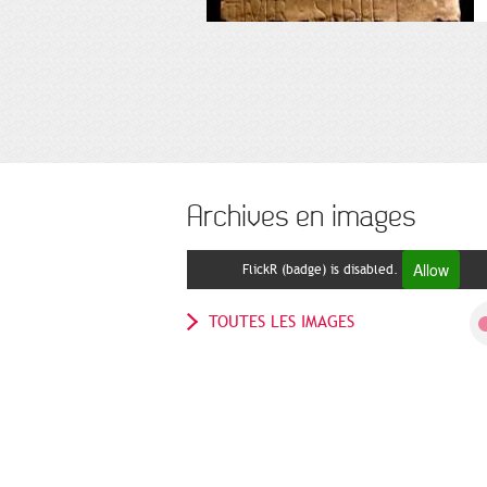
Archives en images
Allow
FlickR (badge) is disabled.
TOUTES LES IMAGES